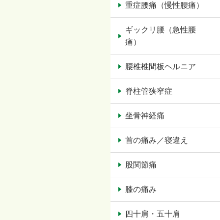
重症腰痛（慢性腰痛）
ギックリ腰（急性腰
痛）
腰椎椎間板ヘルニア
脊柱管狭窄症
坐骨神経痛
首の痛み／寝違え
股関節痛
膝の痛み
四十肩・五十肩