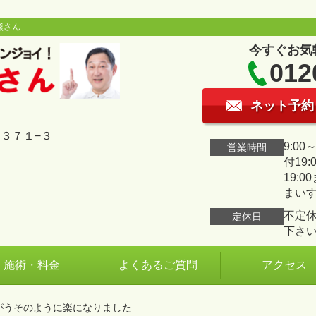
熊さん
今すぐお気
012
ネット予約
３７１−３
9:00
営業時間
付19:
19:
まい
不定
定休日
下さ
施術・料金
よくあるご質問
アクセス
がうそのように楽になりました